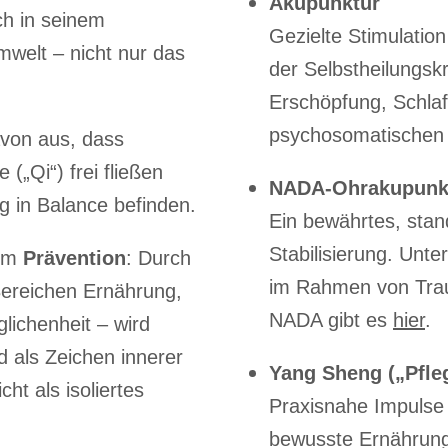
Akupunktur
ch in seinem
Gezielte Stimulatio
welt – nicht nur das
der Selbstheilungskr
Erschöpfung, Schla
psychosomatischen
von aus, dass
(„Qi“) frei fließen
NADA-Ohrakupunk
g in Balance befinden.
Ein bewährtes, stan
Stabilisierung. Unte
lem
Prävention
: Durch
im Rahmen von Trau
ereichen Ernährung,
NADA gibt es
hier
.
ichenheit – wird
d als Zeichen innerer
Yang Sheng („Pfle
ht als isoliertes
Praxisnahe Impulse 
bewusste Ernährung