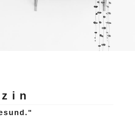
zin
gesund."