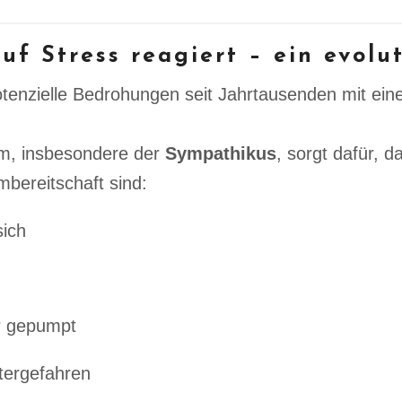
uf Stress reagiert – ein evolu
otenzielle Bedrohungen seit Jahrtausenden mit ein
m, insbesondere der
Sympathikus
, sorgt dafür, da
mbereitschaft sind:
sich
ur gepumpt
tergefahren