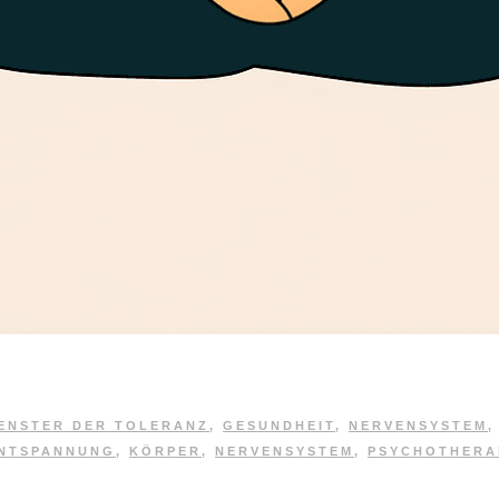
ENSTER DER TOLERANZ
,
GESUNDHEIT
,
NERVENSYSTEM
NTSPANNUNG
,
KÖRPER
,
NERVENSYSTEM
,
PSYCHOTHERA