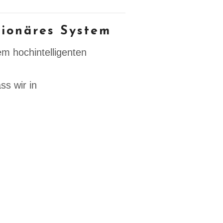
tionäres System
em hochintelligenten
ss wir in