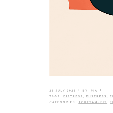
|
|
28 JULY 2025
BY:
PIA
TAGS:
DISTRESS
,
EUSTRESS
,
F
CATEGORIES:
ACHTSAMKEIT
,
E