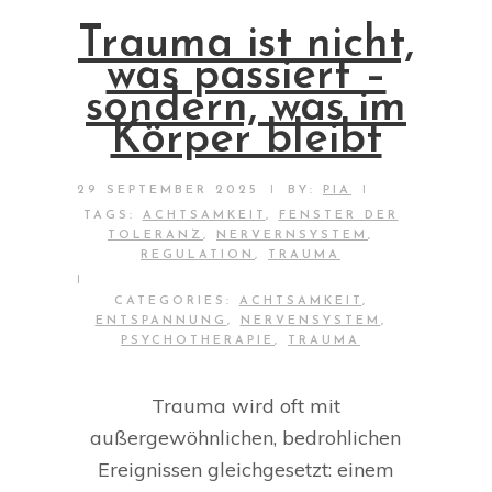
Trauma ist nicht,
was passiert –
sondern, was im
Körper bleibt
|
|
29 SEPTEMBER 2025
BY:
PIA
TAGS:
ACHTSAMKEIT
,
FENSTER DER
TOLERANZ
,
NERVERNSYSTEM
,
REGULATION
,
TRAUMA
|
CATEGORIES:
ACHTSAMKEIT
,
ENTSPANNUNG
,
NERVENSYSTEM
,
PSYCHOTHERAPIE
,
TRAUMA
Trauma wird oft mit
außergewöhnlichen, bedrohlichen
Ereignissen gleichgesetzt: einem