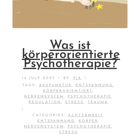
Was ist
körperorientierte
Psychotherapie?
|
|
14 JULY 2025
BY:
PIA
TAGS:
AKUPUNKTUR
,
ENTSPANNUNG
,
KÖRPERORIENTIERT
,
NERVENSYSTEM
,
PSYCHOTHERAPIE
,
REGULATION
,
STRESS
,
TRAUMA
|
CATEGORIES:
ACHTSAMKEIT
,
ENTSPANNUNG
,
KÖRPER
,
NERVENSYSTEM
,
PSYCHOTHERAPIE
,
STRESS