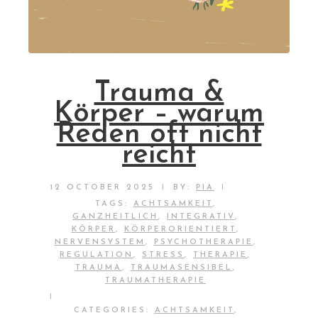
Trauma &
Körper – warum
Reden oft nicht
reicht
|
|
12 OCTOBER 2025
BY:
PIA
TAGS:
ACHTSAMKEIT
,
GANZHEITLICH
,
INTEGRATIV
,
KÖRPER
,
KÖRPERORIENTIERT
,
NERVENSYSTEM
,
PSYCHOTHERAPIE
,
REGULATION
,
STRESS
,
THERAPIE
,
TRAUMA
,
TRAUMASENSIBEL
,
TRAUMATHERAPIE
|
CATEGORIES:
ACHTSAMKEIT
,