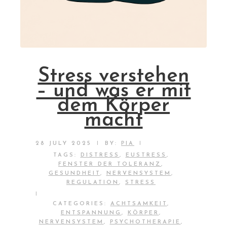
Stress verstehen
– und was er mit
dem Körper
macht
|
|
28 JULY 2025
BY:
PIA
TAGS:
DISTRESS
,
EUSTRESS
,
FENSTER DER TOLERANZ
,
GESUNDHEIT
,
NERVENSYSTEM
,
REGULATION
,
STRESS
|
CATEGORIES:
ACHTSAMKEIT
,
ENTSPANNUNG
,
KÖRPER
,
NERVENSYSTEM
,
PSYCHOTHERAPIE
,