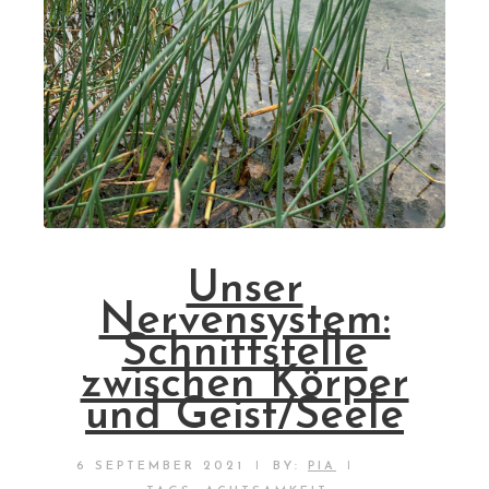
Unser
Nervensystem:
Schnittstelle
zwischen Körper
und Geist/Seele
|
|
6 SEPTEMBER 2021
BY:
PIA