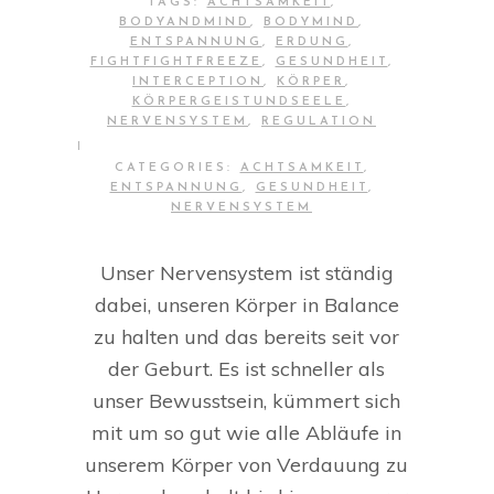
TAGS:
ACHTSAMKEIT
,
BODYANDMIND
,
BODYMIND
,
ENTSPANNUNG
,
ERDUNG
,
FIGHTFIGHTFREEZE
,
GESUNDHEIT
,
INTERCEPTION
,
KÖRPER
,
KÖRPERGEISTUNDSEELE
,
NERVENSYSTEM
,
REGULATION
|
CATEGORIES:
ACHTSAMKEIT
,
ENTSPANNUNG
,
GESUNDHEIT
,
NERVENSYSTEM
Unser Nervensystem ist ständig
dabei, unseren Körper in Balance
zu halten und das bereits seit vor
der Geburt. Es ist schneller als
unser Bewusstsein, kümmert sich
mit um so gut wie alle Abläufe in
unserem Körper von Verdauung zu