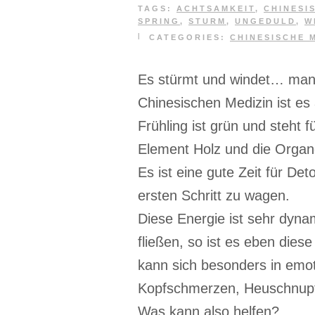
TAGS:
ACHTSAMKEIT
,
CHINESI
SPRING
,
STURM
,
UNGEDULD
,
W
|
CATEGORIES:
CHINESISCHE 
Es stürmt und windet… man 
Chinesischen Medizin ist es
Frühling ist grün und steht
Element Holz und die Organ
Es ist eine gute Zeit für D
ersten Schritt zu wagen.
Diese Energie ist sehr dyn
fließen, so ist es eben dies
kann sich besonders in emo
Kopfschmerzen, Heuschnupf
Was kann also helfen?