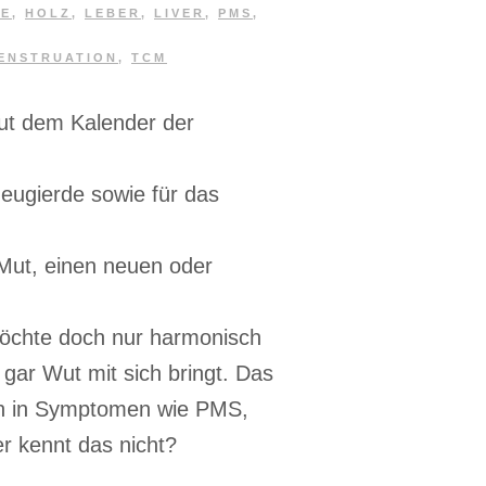
SE
,
HOLZ
,
LEBER
,
LIVER
,
PMS
,
ENSTRUATION
,
TCM
ut dem Kalender der
Neugierde sowie für das
 Mut, einen neuen oder
möchte doch nur harmonisch
 gar Wut mit sich bringt. Das
ch in Symptomen wie PMS,
 kennt das nicht?