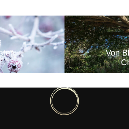
ter
Von Bl
Ch