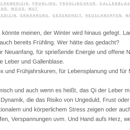
SCHEMEDIZIN
,
FRÜHLING
,
FRÜHLINGSKUR
,
GALLENBLA
IND
,
WOOD
,
WUT
MEDIZIN
,
ERNÄHRUNG
,
GESUNDHEIT
,
HEUSCHNUPFEN
,
M
könnte meinen, der Winter wird hinaus gefegt. La
 auch bereits Frühling. Wer hätte das gedacht?
 für Neuanfang, für sprießende Energie und offene 
e Leber und Gallenblase.
etox und Frühjahrskuren, für Lebensplanung und für
amisch und auch wenn es heißt, das Qi der Leber 
e Dynamik, die das Risiko von Ungeduld, Frust oder
tionalem und körperlichem Stress zeigen oder au
en, Verspannungen uvm. Und Hand aufs Herz, wer