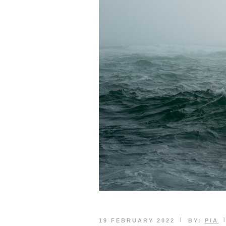
|
19 FEBRUARY 2022
BY:
PIA