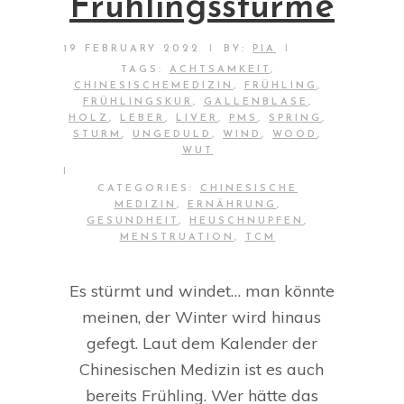
Frühlingsstürme
|
|
19 FEBRUARY 2022
BY:
PIA
TAGS:
ACHTSAMKEIT
,
CHINESISCHEMEDIZIN
,
FRÜHLING
,
FRÜHLINGSKUR
,
GALLENBLASE
,
HOLZ
,
LEBER
,
LIVER
,
PMS
,
SPRING
,
STURM
,
UNGEDULD
,
WIND
,
WOOD
,
WUT
|
CATEGORIES:
CHINESISCHE
MEDIZIN
,
ERNÄHRUNG
,
GESUNDHEIT
,
HEUSCHNUPFEN
,
MENSTRUATION
,
TCM
Es stürmt und windet… man könnte
meinen, der Winter wird hinaus
gefegt. Laut dem Kalender der
Chinesischen Medizin ist es auch
bereits Frühling. Wer hätte das