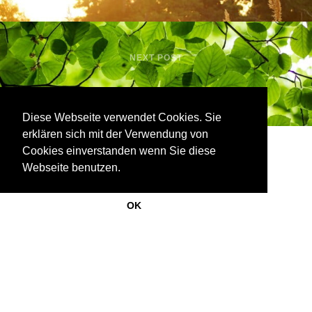
NEXT POST
Frühling, Holz und Leber
Diese Webseite verwendet Cookies. Sie
Pia Götz © 2020-2022
erklären sich mit der Verwendung von
Foto © Krisztina Turna | Foto © William Loveder
Cookies einverstanden wenn Sie diese
|
|
Website von Jered Morin
Impressum & Datenschutz
Webseite benutzen.
OK