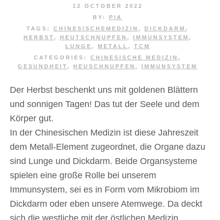
12 OCTOBER 2022
BY:
PIA
TAGS:
CHINESISCHEMEDIZIN
,
DICKDARM
,
HERBST
,
HEUTSCHNUPFEN
,
IMMUNSYSTEM
,
LUNGE
,
METALL
,
TCM
CATEGORIES:
CHINESISCHE MEDIZIN
,
GESUNDHEIT
,
HEUSCHNUPFEN
,
IMMUNSYSTEM
Der Herbst beschenkt uns mit goldenen Blättern
und sonnigen Tagen! Das tut der Seele und dem
Körper gut.
In der Chinesischen Medizin ist diese Jahreszeit
dem Metall-Element zugeordnet, die Organe dazu
sind Lunge und Dickdarm. Beide Organsysteme
spielen eine große Rolle bei unserem
Immunsystem, sei es in Form vom Mikrobiom im
Dickdarm oder eben unsere Atemwege. Da deckt
sich die westliche mit der östlichen Medizin.