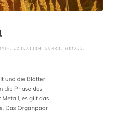
n
SYIN
,
LOSLASSEN
,
LUNGE
,
METALL
,
t und die Blätter
un die Phase des
Metall, es gilt das
gs. Das Organpaar