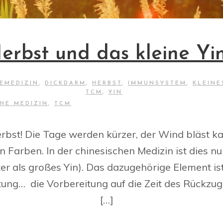
erbst und das kleine Yi
EMEDIZIN
,
DICKDARM
,
HERBST
,
IMMUNSYSTEM
,
KLEINE
TCM
,
YIN
CHE MEDIZIN
,
TCM
st! Die Tage werden kürzer, der Wind bläst kal
n Farben. In der chinesischen Medizin ist dies n
ter als großes Yin). Das dazugehörige Element ist 
htung… die Vorbereitung auf die Zeit des Rückzu
[…]