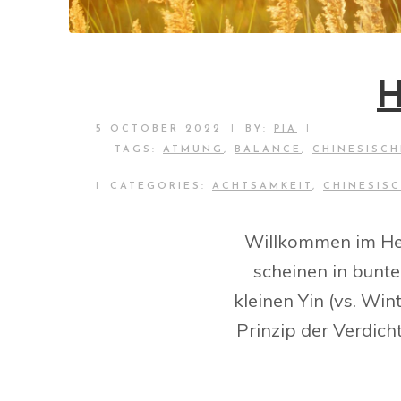
H
|
|
5 OCTOBER 2022
BY:
PIA
TAGS:
ATMUNG
,
BALANCE
,
CHINESISCH
|
CATEGORIES:
ACHTSAMKEIT
,
CHINESIS
Willkommen im Herb
scheinen in bunte
kleinen Yin (vs. Win
Prinzip der Verdic