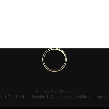
Pia Götz © 2020-2022
Website von Jered Morin
Impres
rna | Foto © William Loveder |
|