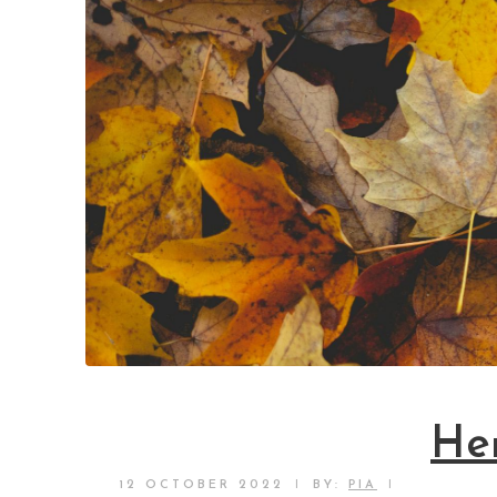
He
|
|
12 OCTOBER 2022
BY:
PIA