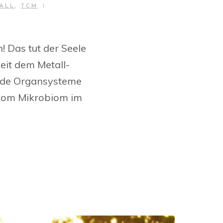
|
ALL
,
TCM
 Das tut der Seele
eit dem Metall-
eide Organsysteme
 vom Mikrobiom im