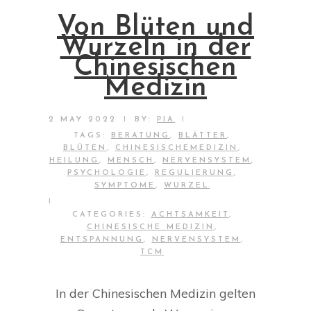
Von Blüten und
Wurzeln in der
Chinesischen
Medizin
|
|
2 MAY 2022
BY:
PIA
TAGS:
BERATUNG
,
BLÄTTER
,
BLÜTEN
,
CHINESISCHEMEDIZIN
,
HEILUNG
,
MENSCH
,
NERVENSYSTEM
,
PSYCHOLOGIE
,
REGULIERUNG
,
SYMPTOME
,
WURZEL
|
CATEGORIES:
ACHTSAMKEIT
,
CHINESISCHE MEDIZIN
,
ENTSPANNUNG
,
NERVENSYSTEM
,
TCM
In der Chinesischen Medizin gelten