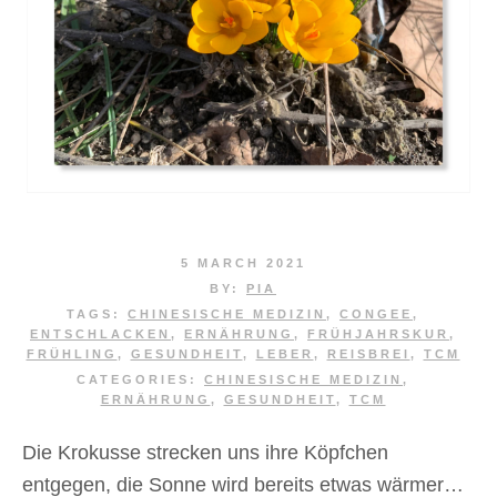
5 MARCH 2021
BY:
PIA
TAGS:
CHINESISCHE MEDIZIN
,
CONGEE
,
ENTSCHLACKEN
,
ERNÄHRUNG
,
FRÜHJAHRSKUR
,
FRÜHLING
,
GESUNDHEIT
,
LEBER
,
REISBREI
,
TCM
CATEGORIES:
CHINESISCHE MEDIZIN
,
ERNÄHRUNG
,
GESUNDHEIT
,
TCM
Die Krokusse strecken uns ihre Köpfchen
entgegen, die Sonne wird bereits etwas wärmer…