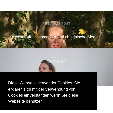
PREVIOUS POST
Menstruationsschmerzen und chinesische Medizin
NEXT POST
Yin Yoga - durch den Körper in die Achtsamkeit
Diese Webseite verwendet Cookies. Sie
Pia Götz © 2020-2022
erklären sich mit der Verwendung von
Foto © Krisztina Turna | Foto © William Loveder
Cookies einverstanden wenn Sie diese
|
|
Website von Jered Morin
Impressum & Datenschutz
Webseite benutzen.