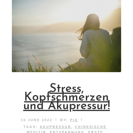
Stress,
Kopfschmerzen
und Akupressur!
|
|
16 JUNE 2022
BY:
PIA
TAGS:
AKUPRESSUR
,
CHINESISCHE
MEDIZIN
,
ENTSPANNUNG
,
ERSTE