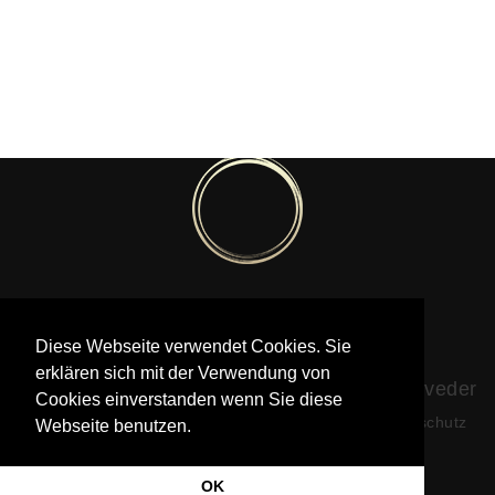
Diese Webseite verwendet Cookies. Sie
Pia Götz © 2020-2022
erklären sich mit der Verwendung von
Foto © Krisztina Turna | Foto © William Loveder
Cookies einverstanden wenn Sie diese
|
|
Website von Jered Morin
Impressum & Datenschutz
Webseite benutzen.
OK