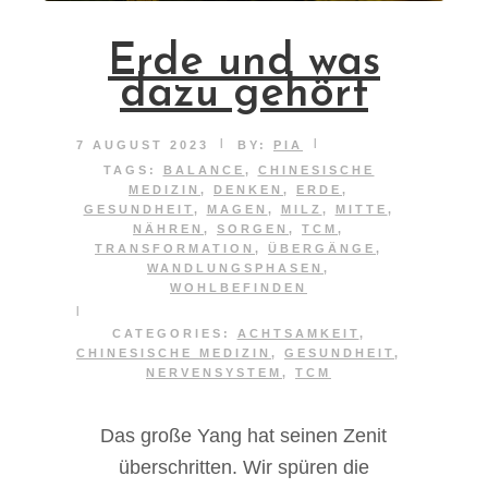
Erde und was
dazu gehört
|
|
7 AUGUST 2023
BY:
PIA
TAGS:
BALANCE
,
CHINESISCHE
MEDIZIN
,
DENKEN
,
ERDE
,
GESUNDHEIT
,
MAGEN
,
MILZ
,
MITTE
,
NÄHREN
,
SORGEN
,
TCM
,
TRANSFORMATION
,
ÜBERGÄNGE
,
WANDLUNGSPHASEN
,
WOHLBEFINDEN
|
CATEGORIES:
ACHTSAMKEIT
,
CHINESISCHE MEDIZIN
,
GESUNDHEIT
,
NERVENSYSTEM
,
TCM
Das große Yang hat seinen Zenit
überschritten. Wir spüren die