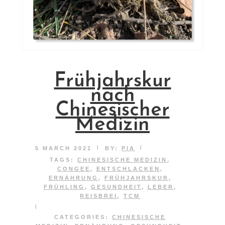
Frühjahrskur
nach
Chinesischer
Medizin
|
|
5 MARCH 2021
BY:
PIA
TAGS:
CHINESISCHE MEDIZIN
,
CONGEE
,
ENTSCHLACKEN
,
ERNÄHRUNG
,
FRÜHJAHRSKUR
,
FRÜHLING
,
GESUNDHEIT
,
LEBER
,
REISBREI
,
TCM
|
CATEGORIES:
CHINESISCHE