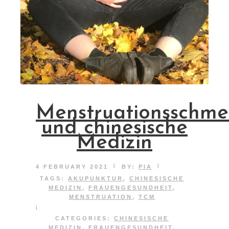
Menstruationsschme
und chinesische
Medizin
|
|
4 FEBRUARY 2021
BY:
PIA
TAGS:
AKUPUNKTUR
,
CHINESISCHE
MEDIZIN
,
FRAUENGESUNDHEIT
,
MENSTRUATION
,
TCM
|
CATEGORIES:
CHINESISCHE
MEDIZIN
,
FRAUENGESUNDHEIT
,