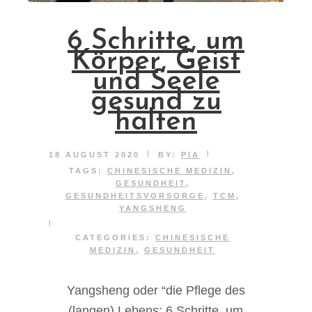
6 Schritte, um
Körper, Geist
und Seele
gesund zu
halten
|
|
18 AUGUST 2020
BY:
PIA
TAGS:
CHINESISCHE MEDIZIN
,
GESUNDHEIT
,
GESUNDHEITSVORSORGE
,
TCM
,
YANGSHENG
|
CATEGORIES:
CHINESISCHE
MEDIZIN
,
GESUNDHEIT
Yangsheng oder “die Pflege des
(langen) Lebens: 6 Schritte, um