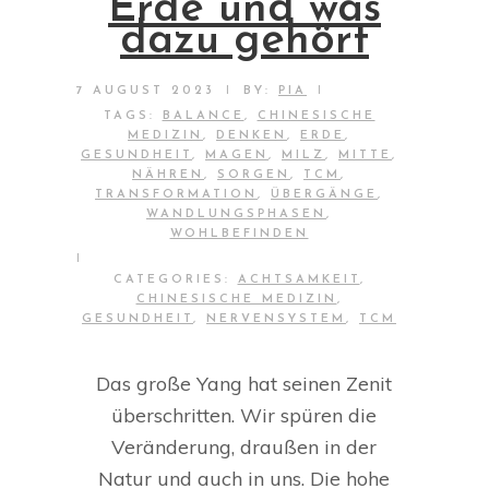
Erde und was
dazu gehört
|
|
7 AUGUST 2023
BY:
PIA
TAGS:
BALANCE
,
CHINESISCHE
MEDIZIN
,
DENKEN
,
ERDE
,
GESUNDHEIT
,
MAGEN
,
MILZ
,
MITTE
,
NÄHREN
,
SORGEN
,
TCM
,
TRANSFORMATION
,
ÜBERGÄNGE
,
WANDLUNGSPHASEN
,
WOHLBEFINDEN
|
CATEGORIES:
ACHTSAMKEIT
,
CHINESISCHE MEDIZIN
,
GESUNDHEIT
,
NERVENSYSTEM
,
TCM
Das große Yang hat seinen Zenit
überschritten. Wir spüren die
Veränderung, draußen in der
Natur und auch in uns. Die hohe