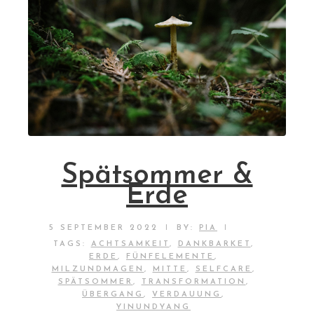
Spätsommer &
Erde
|
|
5 SEPTEMBER 2022
BY:
PIA
TAGS:
ACHTSAMKEIT
,
DANKBARKET
,
ERDE
,
FÜNFELEMENTE
,
MILZUNDMAGEN
,
MITTE
,
SELFCARE
,
SPÄTSOMMER
,
TRANSFORMATION
,
ÜBERGANG
,
VERDAUUNG
,
YINUNDYANG