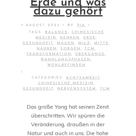
Erde und was
dazu gehört
|
|
7 AUGUST 2023
BY:
PIA
TAGS:
BALANCE
,
CHINESISCHE
MEDIZIN
,
DENKEN
,
ERDE
,
GESUNDHEIT
,
MAGEN
,
MILZ
,
MITTE
,
NÄHREN
,
SORGEN
,
TCM
,
TRANSFORMATION
,
ÜBERGÄNGE
,
WANDLUNGSPHASEN
,
WOHLBEFINDEN
|
CATEGORIES:
ACHTSAMKEIT
,
CHINESISCHE MEDIZIN
,
GESUNDHEIT
,
NERVENSYSTEM
,
TCM
Das große Yang hat seinen Zenit
überschritten. Wir spüren die
Veränderung, draußen in der
Natur und auch in uns. Die hohe