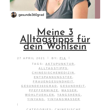
Meine 3
Alltagstipps für
dein Wohlsein
|
|
27 APRIL 2021
BY:
PIA
TAGS:
AKTUPUNKTUR
,
ALLTAGSTIPPS
,
CHINESISCHEMEDIZIN
,
ENTSPANNUNGSTEE
,
FRAUENGESUNDHEIT
,
GESUNDE360GRAD
,
GESUNDHEIT
,
PFEFFERMINZE
,
WASSER
,
WOHLFUEHLEN
,
YANGSHENG
,
YINYANG
,
YINYANGWASSER
|
CATEGORIES:
CHINESISCHE