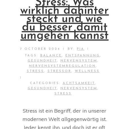
Stress: Was
wirklich dahinter
steckt und wie
du besser damit
umgehen kannst
|
|
7 OCTOBER 2024
BY:
PIA
TAGS:
BALANCE
,
ENTSPANNUNG
,
GESUNDHEIT
,
NERVENSYSTEM
,
NERVENSYSTEMREGULATION
,
STRESS
,
STRESSOR
,
WELLNESS
|
CATEGORIES:
ACHTSAMKEIT
,
GESUNDHEIT
,
NERVENSYSTEM
,
STRESS
Stress ist ein Begriff, der in unserer
modernen Welt allgegenwärtig ist.
Jeder kennt ihn, und doch ist er oft