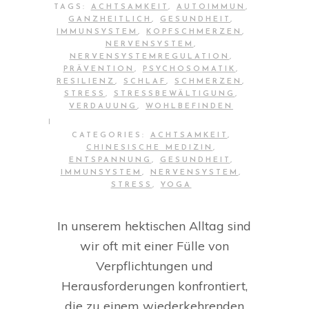
TAGS:
ACHTSAMKEIT
,
AUTOIMMUN
,
GANZHEITLICH
,
GESUNDHEIT
,
IMMUNSYSTEM
,
KOPFSCHMERZEN
,
NERVENSYSTEM
,
NERVENSYSTEMREGULATION
,
PRÄVENTION
,
PSYCHOSOMATIK
,
RESILIENZ
,
SCHLAF
,
SCHMERZEN
,
STRESS
,
STRESSBEWÄLTIGUNG
,
VERDAUUNG
,
WOHLBEFINDEN
|
CATEGORIES:
ACHTSAMKEIT
,
CHINESISCHE MEDIZIN
,
ENTSPANNUNG
,
GESUNDHEIT
,
IMMUNSYSTEM
,
NERVENSYSTEM
,
STRESS
,
YOGA
In unserem hektischen Alltag sind
wir oft mit einer Fülle von
Verpflichtungen und
Herausforderungen konfrontiert,
die zu einem wiederkehrenden